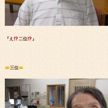
『え
二位
』
三位