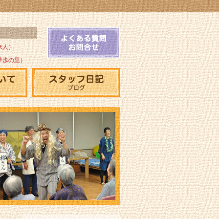
来人）
夢歩の里）