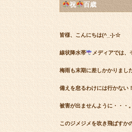
祝
百歳
皆様、こんにちは(^_-)-☆
線状降水帯
メディアでは、
梅雨も末期に差しかかりまし
備えを怠るわけには行かない
被害が出ませんように・・・
このジメジメを吹き飛ばすか