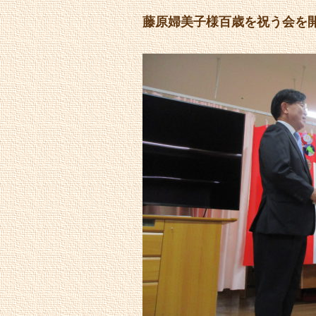
藤原婦美子様百歳を祝う会を