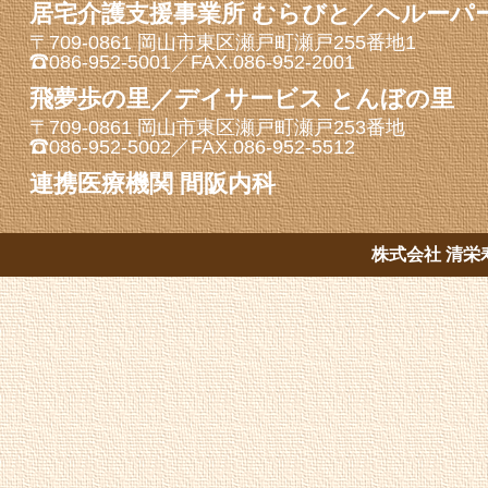
居宅介護支援事業所 むらびと／ヘルーパ
〒709-0861 岡山市東区瀬戸町瀬戸255番地1
086-952-5001／FAX.086-952-2001
飛夢歩の里／デイサービス とんぼの里
〒709-0861 岡山市東区瀬戸町瀬戸253番地
086-952-5002／FAX.086-952-5512
連携医療機関 間阪内科
株式会社 清栄寿会 C